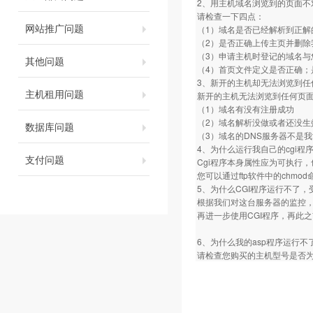
2、用主机域名浏览到的页面不
请检查一下四点：
网站推广问题
（1）域名是否已经解析到正解
（2）是否正确上传主页并删除
（3）申请主机时登记的域名与
其他问题
（4）首页文件定义是否正确；是否定义为
3、新开的主机却无法浏览到任
主机租用问题
新开的主机无法浏览到任何页
（1）域名有没有注册成功
（2）域名解析没做或者还没生
数据库问题
（3）域名的DNS服务器不是
4、为什么运行我自己的cgi程序总是
支付问题
Cgi程序本身属性应为可执行，
您可以通过ftp软件中的chm
5、为什么CGI程序运行不了，
根据我们对这台服务器的监控，
再进一步使用CGI程序，再此
6、为什么我的asp程序运行不
请检查您购买的主机型号是否为