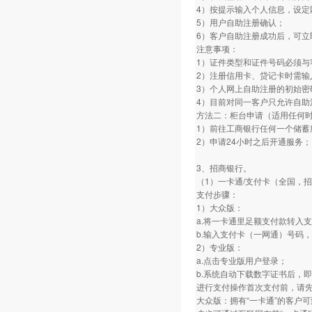
4）按提示输入个人信息，设定
5）用户自助注册确认；
6）客户自助注册成功后，可立
注意事项：
1）证件类型和证件号码必须与
2）注册信用卡、贷记卡时需输
3）个人网上自助注册的初始密
4）目前对同一客户只允许自助
方法二：柜台申请（适用任何
1）前往工商银行任何一个储蓄
2）申请24小时之后开通服务；
3、招商银行。
（1）一卡通/支付卡（全国，
支付步骤：
1）大众版：
a.将一卡通里足额支付款转入
b.输入支付卡（一网通）号码
2）专业版：
a.点击专业版用户登录；
b.系统自动下载数字证书后，即
进行支付操作首次支付前，请
大众版：拥有“一卡通”的客户可