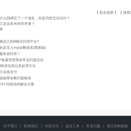
【 双击滚屏 】 【
推荐
什么我绑定了一个域名，但是仍然无法访问？
汇款后多长时间开通？
章
通自己的B模式代理平台?
份及导入mysql数据库(图形版)
服务器托管？
与IP备案管理系统常见问题总结
net错误信息以及处理方法
行在线支付
箱故障诊断问题集锦
0C0133错误的解决方案
关于我们
|
联系我们
|
付款方式
|
提交工单
|
常见问题
|
独立控制面板