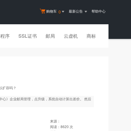
购物车
最新公告
帮助中心
0
小程序
SSL证书
邮局
云虚机
商标
以扩容吗？
中心》企业邮局管理，点升级，系统自动计算出差价。 然后
来源：
阅读：
8620
次