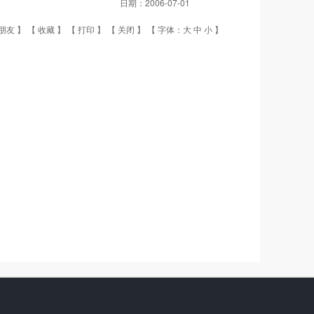
日期：
2006-07-01
朋友
】 【
收藏
】 【
打印
】 【
关闭
】 【 字体：
大
中
小
】