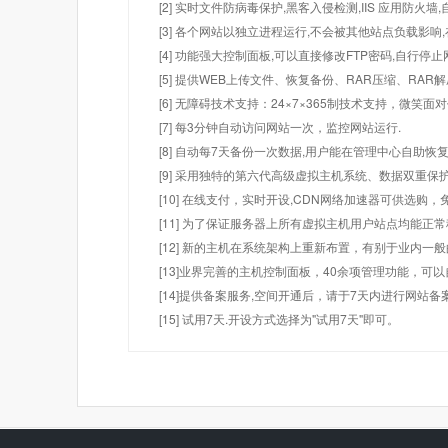
[2] 实时文件防病毒保护,黑客入侵检测,IIS 应用防火
[3] 各个网站以独立进程运行,不会被其他站点负载影响,
[4] 功能强大控制面板,可以直接修改FTP密码,自行停
[5] 提供WEB上传文件、恢复备份、RAR压缩、R
[6] 无障碍技术支持：24×7×365制技术支持，微笑面
[7] 每3分钟自动访问网站一次，监控网站运行.
[8] 自动每7天备份一次数据,用户能在管理中心自助恢复
[9] 采用独特的第六代高级虚拟主机系统、数据双重保
[10] 在线支付，实时开设,CDN网络加速器可供选
[11] 为了保证服务器上所有虚拟主机用户站点均能正
[12] 新的主机在系统架构上重新布置，有别于业内一
[13]业界完善的主机控制面板，40余项管理功能，可
[14]提供备案服务,空间开通后，请于7天内进行网站备
[15] 试用7天.开设方式选择为"试用7天"即可。