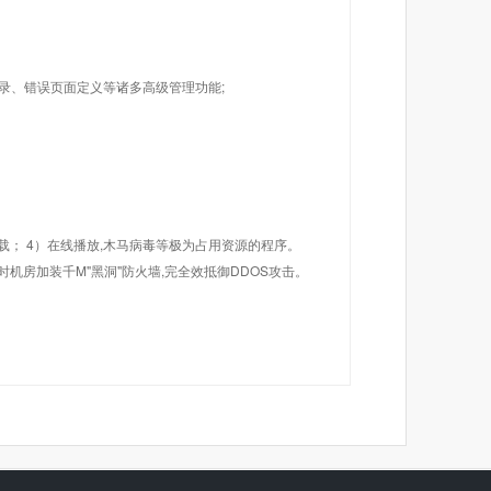
目录、错误页面定义等诸多高级管理功能;
载； 4）在线播放,木马病毒等极为占用资源的程序。
机房加装千M"黑洞"防火墙,完全效抵御DDOS攻击。