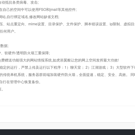
墙,自动抵抗各类病毒、攻击;
在自己的空间中可以使用FSO和jmail等其他控件;
止网站,自行绑定域名,修改网站缺省文档;
AR解压、站点重定向、mime设置、目录保护、文件保护、脚本错误设置、ip限制、虚拟
对任何用户。
数据;
护、软硬件/透明防火墙三重保障;
购，免费赠送功能强大的网站情报系统,如虎添翼般让您的网上空间发挥最大功效!
常稳定的运行，严禁上传及运行以下程序：1）聊天室； 2）江湖游戏； 3）大型软件下
般的传统单机系统，服务器群前端加装硬件防火墙，全面提速，稳定、安全、高效。 同时
以自行在管理中心恢复备份。
案。