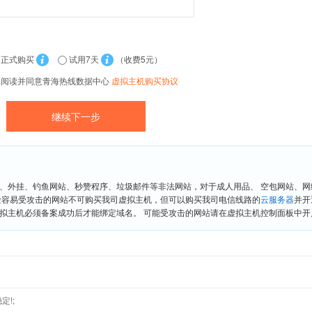
正式购买
试用7天
（收费5元）
已阅读并同意青海热线数据中心
虚拟主机购买协议
、外挂、钓鱼网站、秒赞程序、垃圾邮件等非法网站，对于成人用品、 空包网站、
险容易受攻击的网站不可购买我司虚拟主机，但可以购买我司电信线路的
云服务器
并开
拟主机必须备案成功后才能绑定域名。 可能受攻击的网站请在虚拟主机控制面板中开启“
定!;